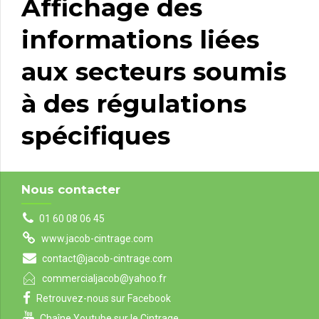
Affichage des
informations liées
aux secteurs soumis
à des régulations
spécifiques
Nous contacter
01 60 08 06 45
www.jacob-cintrage.com
contact@jacob-cintrage.com
commercialjacob@yahoo.fr
Retrouvez-nous sur Facebook
Chaîne Youtube sur le Cintrage