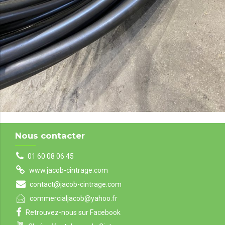
Nous contacter
01 60 08 06 45
www.jacob-cintrage.com
contact@jacob-cintrage.com
commercialjacob@yahoo.fr
Retrouvez-nous sur Facebook